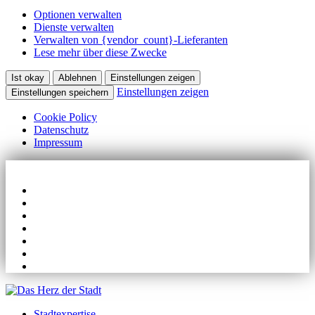
Optionen verwalten
Dienste verwalten
Verwalten von {vendor_count}-Lieferanten
Lese mehr über diese Zwecke
Ist okay
Ablehnen
Einstellungen zeigen
Einstellungen zeigen
Einstellungen speichern
Cookie Policy
Datenschutz
Impressum
mittenin@dasherzderstadt.de
Home
Termine
Pressebereich
Protokolle
Impressum
Datenschutz
Minden
Stadtexpertise