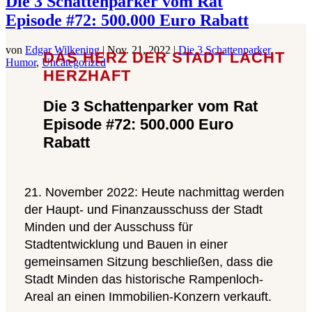
Die 3 Schattenparker vom Rat
Episode #72: 500.000 Euro Rabatt
von
Edgar Wilkening
|
Nov. 21, 2022
|
Die 3 Schattenparker
,
DAS HERZ DER STADT LACHT
Humor
,
Uncategorized
HERZHAFT
Die 3 Schattenparker vom Rat
Episode #72: 500.000 Euro
Rabatt
21. November 2022: Heute nachmittag werden
der Haupt- und Finanzausschuss der Stadt
Minden und der Ausschuss für
Stadtentwicklung und Bauen in einer
gemeinsamen Sitzung beschließen, dass die
Stadt Minden das historische Rampenloch-
Areal an einen Immobilien-Konzern verkauft.