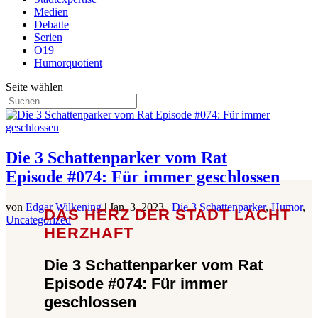
Medien
Debatte
Serien
O19
Humorquotient
Seite wählen
Die 3 Schattenparker vom Rat
Episode #074: Für immer geschlossen
von
Edgar Wilkening
|
Jan. 3, 2023
|
Die 3 Schattenparker
,
Humor
,
DAS HERZ DER STADT LACHT
Uncategorized
HERZHAFT
Die 3 Schattenparker vom Rat
Episode #074: Für immer
geschlossen