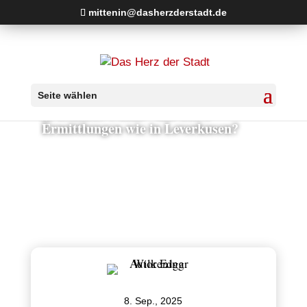
mittenin@dasherzderstadt.de
Droht Mindens Rathaus eine
Seite wählen
„Parkhaus-Panne“ mit LKA-
Ermittlungen wie in Leverkusen?
8. Sep., 2025