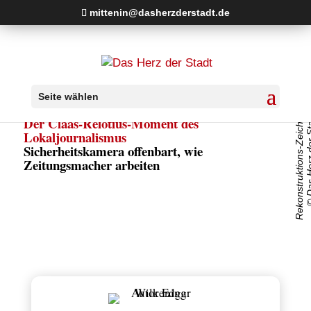
mittenin@dasherzderstadt.de
Seite wählen
Rekonstruktions-Zeichnung
© Das Herz 
Der Claas-Relotius-Moment des
Lokaljournalismus
Sicherheitskamera offenbart, wie
Zeitungsmacher arbeiten